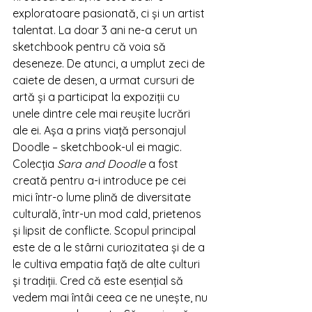
exploratoare pasionată, ci și un artist 
talentat. La doar 3 ani ne-a cerut un 
sketchbook pentru că voia să 
deseneze. De atunci, a umplut zeci de 
caiete de desen, a urmat cursuri de 
artă și a participat la expoziții cu 
unele dintre cele mai reușite lucrări 
ale ei. Așa a prins viață personajul 
Doodle – sketchbook-ul ei magic.
Colecția 
Sara and Doodle
 a fost 
creată pentru a-i introduce pe cei 
mici într-o lume plină de diversitate 
culturală, într-un mod cald, prietenos 
și lipsit de conflicte. Scopul principal 
este de a le stârni curiozitatea și de a 
le cultiva empatia față de alte culturi 
și tradiții. Cred că este esențial să 
vedem mai întâi ceea ce ne unește, nu 