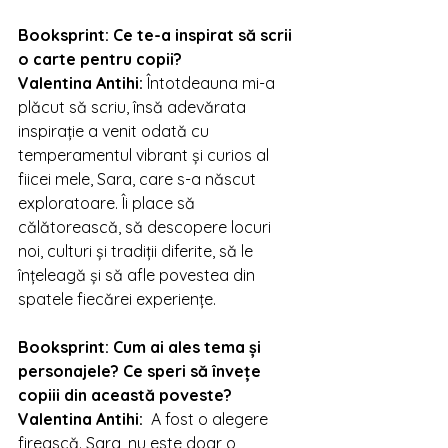
Booksprint: 
Ce te-a inspirat să scrii 
o carte pentru copii?
Valentina Antihi
: 
Întotdeauna mi-a 
plăcut să scriu, însă adevărata 
inspirație a venit odată cu 
temperamentul vibrant și curios al 
fiicei mele, Sara, care s-a născut 
exploratoare. Îi place să 
călătorească, să descopere locuri 
noi, culturi și tradiții diferite, să le 
înțeleagă și să afle povestea din 
spatele fiecărei experiențe.
Booksprint: 
Cum ai ales tema și 
personajele? Ce speri să învețe 
copiii din această poveste?
Valentina Antihi
:  
A fost o alegere 
firească. Sara, nu este doar o 