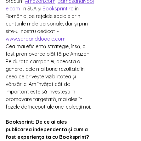
precum 
Amazon.com
, 
BarnesandNobl
e.com
  in SUA și 
Booksprint.ro
 în 
România, pe rețelele sociale prin 
conturile mele personale, dar și prin 
site-ul nostru dedicat –
www.saraanddoodle.com
.
Cea mai eficientă strategie, însă, a 
fost promovarea plătită pe Amazon. 
Pe durata campaniei, aceasta a 
generat cele mai bune rezultate în 
ceea ce privește vizibilitatea și 
vânzările. Am învățat cât de 
important este să investești în 
promovare targetată, mai ales în 
fazele de început ale unei colecții noi.
Booksprint: 
De ce ai ales 
publicarea independentă și cum a 
fost experiența ta cu Booksprint?