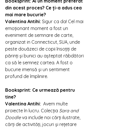
Booksprint: 
Ai un moment preferat 
din acest proces? Ce ți-a adus cea 
mai mare bucurie?
Valentina Antihi
: 
Sigur ca da! Cel mai 
emoționant moment a fost un 
eveniment de semnare de carte, 
organizat in Connecticut, SUA, unde 
peste douăzeci de copii însoțiți de 
părinți și bunici au așteptat răbdători 
ca să le semnez cartea. A fost o 
bucurie imensă și un sentiment 
profund de împlinire.
Booksprint: 
Ce urmează pentru 
tine?
Valentina Antihi
:  
Avem multe 
proiecte în lucru. Colecția 
Sara and 
Doodle
 va include noi cărți ilustrate, 
cărți de activități, jocuri și rețetare 