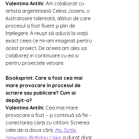
Valentina Antihi
: 
Am colaborat cu 
artista argentiniană Celina Josens, o 
ilustratoare talentată, alături de care 
procesul a fost fluent și plin de 
înțelegere. A reușit să aducă la viață 
exact ceea ce mi-am imaginat pentru 
acest proiect. De aceea am ales sa 
colaborez in continuare cu ea si 
pentru proiectele viitoare. 
Booksprint: 
Care a fost cea mai 
mare provocare în procesul de 
scriere sau publicare? Cum ai 
depășit-o?
Valentina Antihi
: 
Cea mai mare 
provocare a fost – și continuă să fie – 
conectarea cărții cu cititorii. Scrierea 
celei de-a doua cărți, 
My Turtle 
Hawaiian Birthday Cake
, a durat doar 