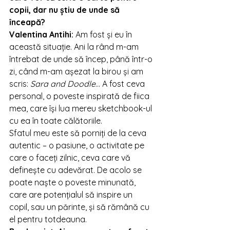
copii, dar nu știu de unde să 
înceapă?
Valentina Antihi
: 
Am fost și eu în 
această situație. Ani la rând m-am 
întrebat de unde să încep, până într-o 
zi, când m-am așezat la birou și am 
scris: 
Sara and Doodle
… A fost ceva 
personal, o poveste inspirată de fiica 
mea, care își lua mereu sketchbook-ul 
cu ea în toate călătoriile.
Sfatul meu este să porniți de la ceva 
autentic – o pasiune, o activitate pe 
care o faceți zilnic, ceva care vă 
definește cu adevărat. De acolo se 
poate naște o poveste minunată, 
care are potențialul să inspire un 
copil, sau un pǎrinte, și să rămână cu 
el pentru totdeauna.