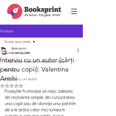
Postare
Toate articolele
Booksprint
Toate articolele
4 min de citit
Interviu cu un autor (cărți
Pregătește manuscrisul pentru tipar
pentru copii): Valentina
Recenzii
Antihi
Interviu cu un autor
Evaluat(ă) cu NaN din 5 stele.
Poveștile frumoase se nasc adesea 
din momente simple, din curiozitatea 
unui copil sau din dorința unui părinte 
de a le arăta celor mici lumea în 