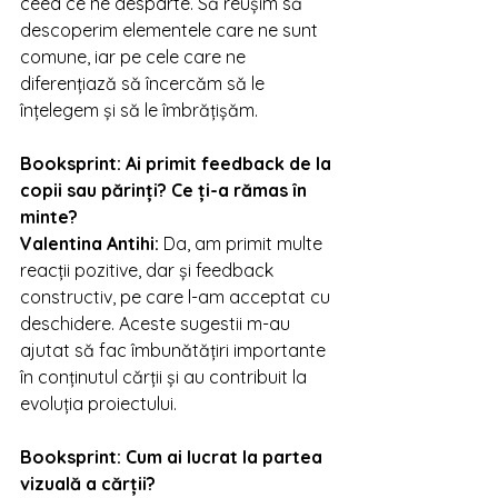
ceea ce ne desparte. Să reușim să 
descoperim elementele care ne sunt 
comune, iar pe cele care ne 
diferențiază să încercăm să le 
înțelegem și să le îmbrățișăm.
Booksprint: 
Ai primit feedback de la 
copii sau părinți? Ce ți-a rămas în 
minte?
Valentina Antihi
: 
Da, am primit multe 
reacții pozitive, dar și feedback 
constructiv, pe care l-am acceptat cu 
deschidere. Aceste sugestii m-au 
ajutat să fac îmbunătățiri importante 
în conținutul cărții și au contribuit la 
evoluția proiectului.
Booksprint: 
Cum ai lucrat la partea 
vizuală a cărții?