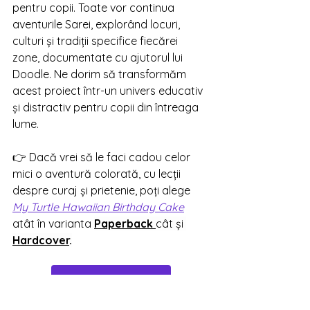
pentru copii. Toate vor continua 
aventurile Sarei, explorând locuri, 
culturi și tradiții specifice fiecărei 
zone, documentate cu ajutorul lui 
Doodle. Ne dorim să transformăm 
acest proiect într-un univers educativ 
și distractiv pentru copii din întreaga 
lume. 
👉 Dacă vrei să le faci cadou celor 
mici o aventură colorată, cu lecții 
despre curaj și prietenie, poți alege 
My Turtle Hawaiian Birthday Cake
atât în varianta 
Paperback 
cât și 
Hardcover
.
Vreau să citesc cartea