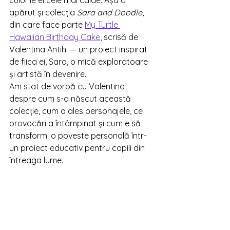
culorile ei cele mai calde. Așa a 
apărut și colecția 
Sara and Doodle
, 
din care face parte 
My Turtle 
Hawaiian Birthday Cake
, scrisă de 
Valentina Antihi — un proiect inspirat 
de fiica ei, Sara, o mică exploratoare 
și artistă în devenire.
Am stat de vorbă cu Valentina 
despre cum s-a născut această 
colecție, cum a ales personajele, ce 
provocări a întâmpinat și cum e să 
transformi o poveste personală într-
un proiect educativ pentru copiii din 
întreaga lume.