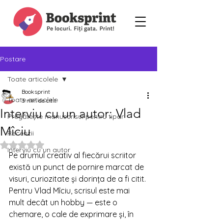
Postare
Toate articolele
Booksprint
Toate articolele
3 min de citit
Interviu cu un autor: Vlad
Pregătește manuscrisul pentru tipar
Mîciu
Recenzii
Evaluat(ă) cu NaN din 5 stele.
Interviu cu un autor
Pe drumul creativ al fiecărui scriitor 
există un punct de pornire marcat de 
visuri, curiozitate și dorința de a fi citit. 
Pentru Vlad Mîciu, scrisul este mai 
mult decât un hobby — este o 
chemare, o cale de exprimare și, în 