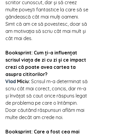
scriitor cunoscut, dar și să creez 
multe povești fantastice la care să se 
gândească cât mai mulți oameni. 
Simt că am ce să povestesc, doar să 
am motivația să scriu cât mai mult și 
cât mai des.
Booksprint: Cum ți-a influențat 
scrisul viața de zi cu zi și ce impact 
crezi că poate avea cartea ta 
asupra cititorilor?
Vlad 
Mîciu
: 
Scrisul m-a determinat să 
scriu cât mai corect, concis, dar m-a 
și învățat să caut orice răspuns legat 
de problema pe care o întâmpin. 
Doar căutând răspunsuri aflăm mai 
multe decât am crede noi.
Booksprint: Care a fost cea mai 