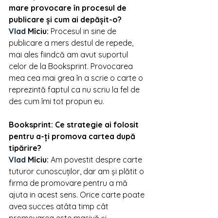
mare provocare în procesul de 
publicare și cum ai depășit-o?
Vlad 
Mîciu
: 
Procesul in sine de 
publicare a mers destul de repede, 
mai ales fiindcă am avut suportul 
celor de la Booksprint. Provocarea 
mea cea mai grea în a scrie o carte o 
reprezintă faptul ca nu scriu la fel de 
des cum îmi tot propun eu.
Booksprint: Ce strategie ai folosit 
pentru a-ți promova cartea după 
tipărire?
Vlad 
Mîciu
: 
Am povestit despre carte 
tuturor cunoscuților, dar am și plătit o 
firma de promovare pentru a mă 
ajuta in acest sens. Orice carte poate 
avea succes atâta timp cât 