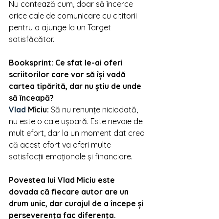
Nu contează cum, doar să încerce 
orice cale de comunicare cu cititorii 
pentru a ajunge la un Target 
satisfăcător.
Booksprint: Ce sfat le-ai oferi 
scriitorilor care vor să își vadă 
cartea tipărită, dar nu știu de unde 
să înceapă?
Vlad 
Mîciu
: 
Să nu renunțe niciodată, 
nu este o cale ușoară. Este nevoie de 
mult efort, dar la un moment dat cred 
că acest efort va oferi multe 
satisfacții emoționale și financiare.
Povestea lui Vlad Miciu este 
dovada că fiecare autor are un 
drum unic, dar curajul de a începe și 
perseverența fac diferența. 