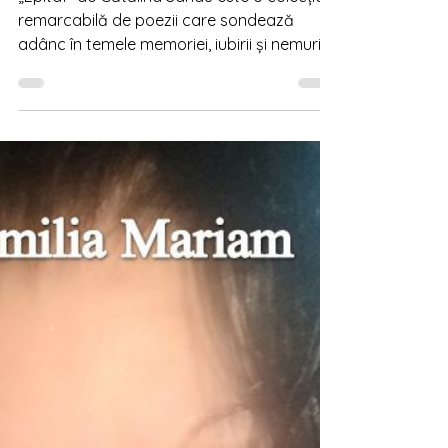
Booksprint
3 min de citit
Recenzii
Recenzie: Epitaf
„Epitaf” de Cătălina Sandu este o colecție
remarcabilă de poezii care sondează
adânc în temele memoriei, iubirii și nemuririi.