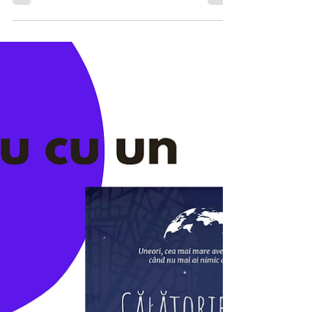
Oana-Maria Dinică este o autoare
pasionată de psihologie și de scrisul care
vindecă. A creat un jurnal de suflet pentru
cei care simt nevoia de liniște, claritate și o
întâlnire sinceră cu sine.