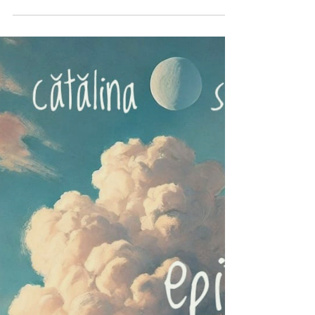
Emilian-Teodor Rotaru
Într-o conversație sinceră, Emilian-Teodor
Rotaru ne împărtășește viziunea sa asupra
procesului creativ.