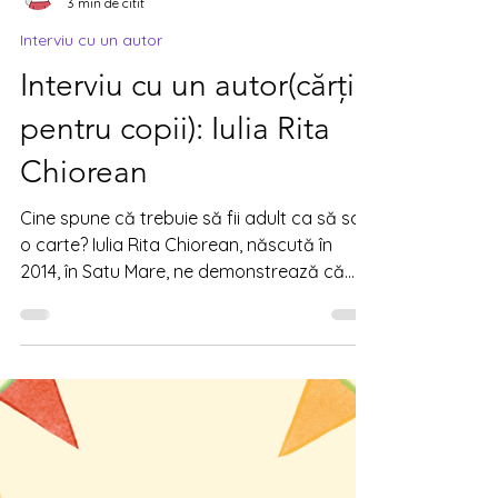
Booksprint
3 min de citit
Interviu cu un autor
Interviu cu un autor(cărți
pentru copii): Iulia Rita
Chiorean
Cine spune că trebuie să fii adult ca să scrii
o carte? Iulia Rita Chiorean, născută în
2014, în Satu Mare, ne demonstrează că
poveștile frumoase pot prinde viață
oricând, dacă ai curaj, imaginație și multă
pasiune. Iulia iubește animalele, adoră să
citească și visează ca, într-o bună zi, să
devină scriitoare cu acte în regulă.