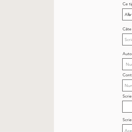
Ce ti
Câte 
Autor
Cont
Scrie
Scrie