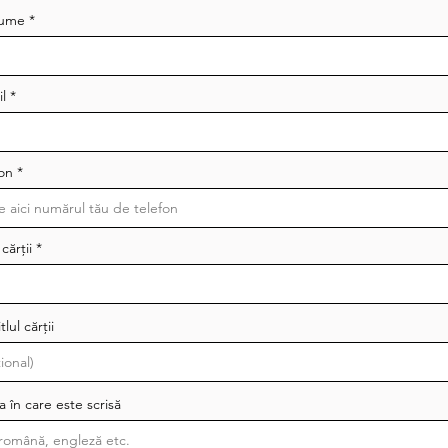
nume
l
fon
 cărții
tlul cărții
 în care este scrisă