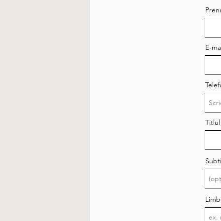
Pre
E-mai
Tele
Titlul
Subti
Limba