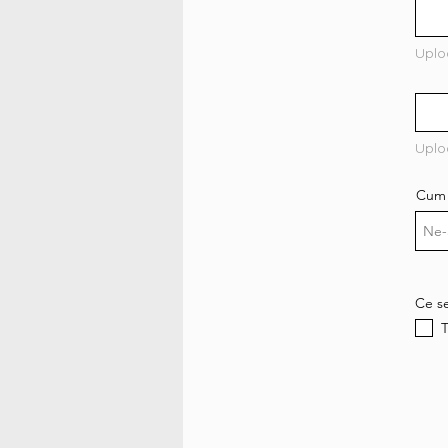
Uplo
Uplo
Cum 
Ce se
T