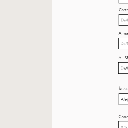
Carte
A mai
Ai I
În ce
Cope