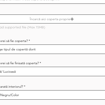
Încarcă aici coperta proprie
ad supported file (Max 15MB)
rei să fie coperta?
rei să fie finisată coperta?
rată interiorul?