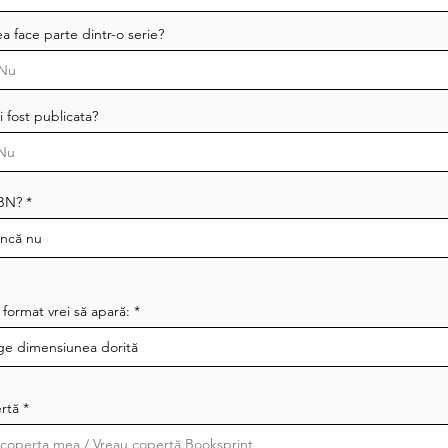
a face parte dintr-o serie?
 fost publicata?
SBN?
 format vrei să apară:
rtă