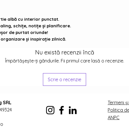
tie albă cu interior punctat.
ling, schițe, notițe și planificare.
 ușor de purtat oriunde!
organizare și inspirație zilnică.
Nu există recenzii încă
Împărtășește-ți gândurile. Fii primul care lasă o recenzie.
Scrie o recenzie
g SRL
Termeni și
649324
Politica d
ANPC
ro