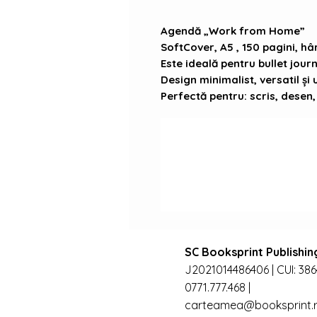
Agendă „Work from Home”
SoftCover, A5 , 150 pagini, hâr
Este ideală pentru bullet journa
Design minimalist, versatil și
Perfectă pentru: scris, desen, 
SC Booksprint Publishin
J2021014486406 | CUI: 38
0771.777.468 |
carteamea@booksprint.