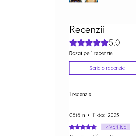
Recenzii
5.0
Evaluat(ă) cu 5 din 5 stele.
Bazat pe 1 recenzie
Scrie o recenzie
1 recenzie
Cătălin
•
11 dec. 2025
Evaluat(ă) cu 5 din 5 stele.
Verified