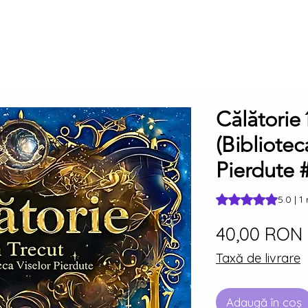
Călătorie 
(Bibliotec
Pierdute 
Rating is 5.0 out o
5.0 | 1
40,00 RON
Taxă de livrare
Adaugă în coș