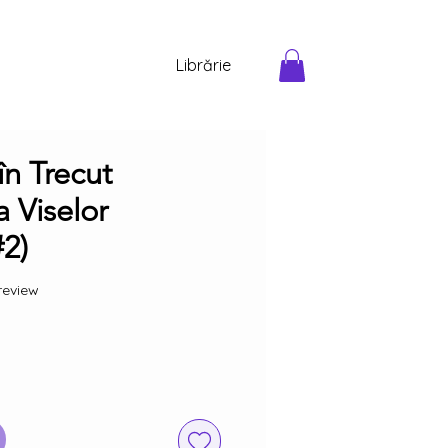
Librărie
în Trecut
a Viselor
#2)
f five stars based on 1 review
 review
Preț