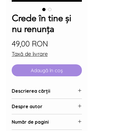
Crede în tine și
nu renunța
Preț
49,00 RON
Taxă de livrare
Adaugă în coș
Descrierea cărții
Cartea îmbină elemente din
Despre autor
povestea mea de viață cu lecții
valoroase și sfaturi practice, oferind
Claudia Bora
un ghid motivațional dedicat
Număr de pagini
Sunt Claudia Bora, life coach si
femeilor care doresc să își
autor la început de drum. În calitate