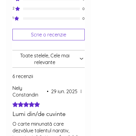
2
0
1
0
Scrie o recenzie
Toate stelele, Cele mai
relevante
6 recenzii
Nely
•
29 iun. 2025
Constandin
Evaluat(ă) cu 5 din 5 stele.
Lumi din/de cuvinte
O carte minunată care
dezvăluie talentul narativ,