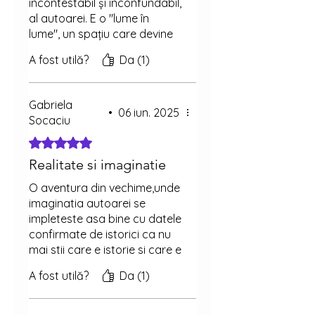
incontestabil și inconfundabil,
al autoarei. E o "lume în
lume", un spațiu care devine
aproape real, în care
A fost utilă?
Da (1)
personajele prind mai întâi
contur, apoi capătă
consistență, le simți aproape
Gabriela
de tine, apoi cu tine, gata să
•
06 iun. 2025
Socaciu
evadeze din ficțiune în lumea
Evaluat(ă) cu 5 din 5 stele.
concretă. E o întoarcere
adâncă în timp, posibilă prin
Realitate si imaginatie
puterea imaginației
O aventura din vechime,unde
creatoare, a cuvântului, prin
imaginatia autoarei se
capacitatea extraordinară a
impleteste asa bine cu datele
autoarei de a te conduce în
confirmate de istorici ca nu
această lume a umbrelor
mai stii care e istorie si care e
care prind viață.
fantezie.Povestea este bine
A fost utilă?
Da (1)
legata,toate drumurile,oricat
de incalcite,in final se
intalnesc si ii dau