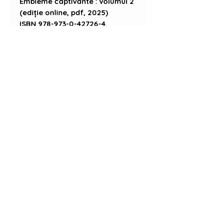
Embleme captivante : volumul 2
(ediție online, pdf, 2025)
ISBN 978-973-0-42726-4.
Descoperă și volumul 1.
Număr de pagini
24
Format
A4 Landscape (ediție online, pdf)
ISBN
978-973-0-42726-4
Nu există recenzii încă
Împărtășește-ți gândurile. Fii primul
care lasă o recenzie.