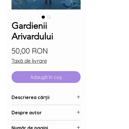
Gardienii
Arivardului
Preț
50,00 RON
Taxă de livrare
Adaugă în coș
Descrierea cărții
Gardienii Arivardului
Despre autor
Seria Vălul destrămat
Vol. 2
Peste Arivard cade o iarnă grea,
Neagu Alexandru-Lucian
a
acoperind toate drumurile în alb.
Număr de pagini