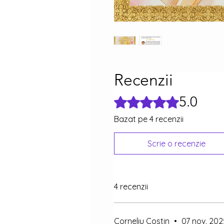
Recenzii
5.0
Evaluat(ă) cu 5 din 5 stele.
Bazat pe 4 recenzii
Scrie o recenzie
4 recenzii
Corneliu Costin
•
07 nov. 202