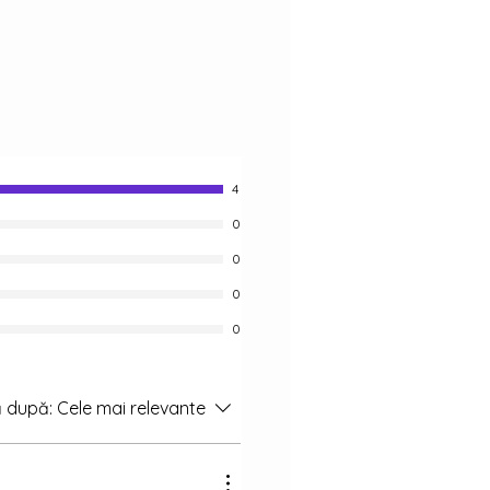
4
0
0
0
0
 după:
Cele mai relevante