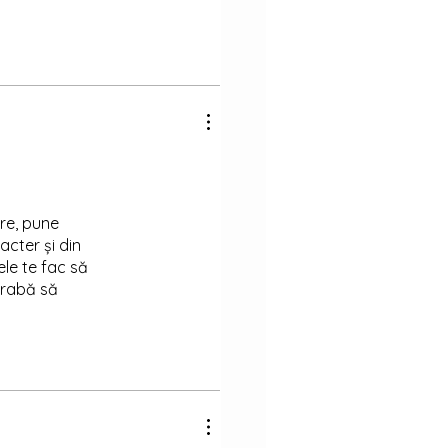
are, pune
cter și din
ele te fac să
egrabă să