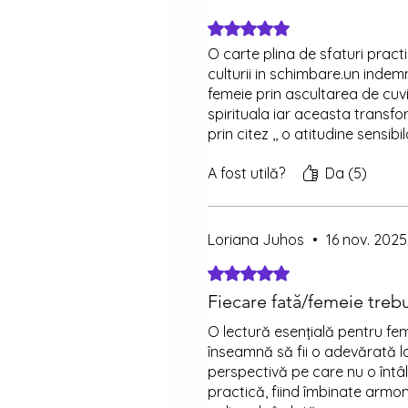
Evaluat(ă) cu 5 din 5 stele.
O carte plina de sfaturi pract
culturii in schimbare.un indem
femeie prin ascultarea de cuv
spirituala iar aceasta transf
prin citez ,, o atitudine sensib
A fost utilă?
Da (5)
Loriana Juhos
•
16 nov. 2025
Evaluat(ă) cu 5 din 5 stele.
Fiecare fată/femeie trebu
O lectură esențială pentru feme
înseamnă să fii o adevărată l
perspectivă pe care nu o întâ
practică, fiind îmbinate armon