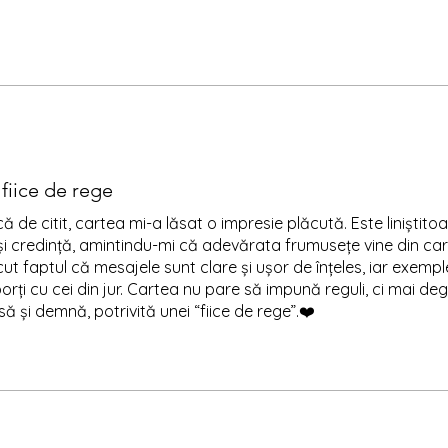
e des și pe care o voi dărui prietenelor mele!
 fiice de rege
 de citit, cartea mi-a lăsat o impresie plăcută. Este liniștito
i credință, amintindu-mi că adevărata frumusețe vine din cara
ut faptul că mesajele sunt clare și ușor de înțeles, iar exempl
porți cu cei din jur. Cartea nu pare să impună reguli, ci mai d
ă și demnă, potrivită unei “fiice de rege”.❤️