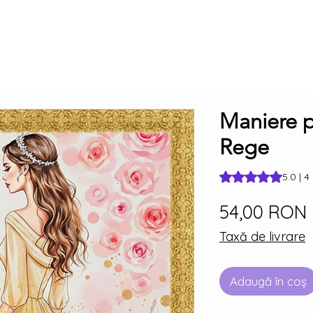
Maniere p
Rege
Rating is 5.0 out o
5.0 | 4
54,00 RON
Taxă de livrare
Adaugă în coș