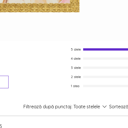
5 stele
4 stele
3 stele
2 stele
1 stea
Filtrează după punctaj:
Toate stelele
Sortează
5