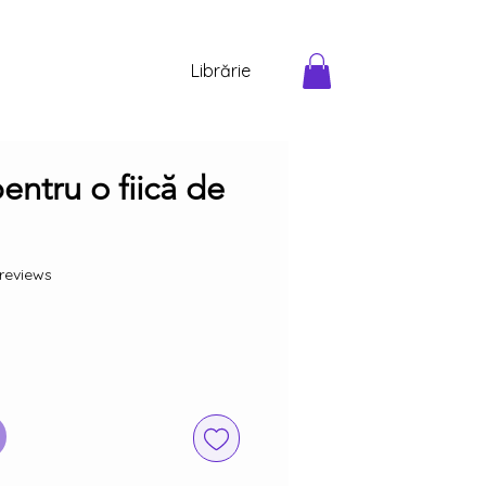
Librărie
entru o fiică de
f five stars based on 4 reviews
 reviews
Preț