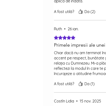
aplica de îndată.
O carte la care mă voi întoarc
A fost utilă?
Da (2)
Ruth
•
26 ian.
Evaluat(ă) cu 5 din 5 stele.
Primele impresii ale unei
Chiar dacă nu am terminat încă
accent pe respect, bunătate ș
relația cu Dumnezeu. Mi-a plăc
reflectezi la modul în care te 
încurajeze o atitudine frumoas
A fost utilă?
Da (1)
Costîn Lidia
•
15 nov. 2025