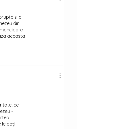
orupte si a
mnezeu din
 emancipare
eaza aceasta
ritate, ce
ezeu -
artea
 le poți