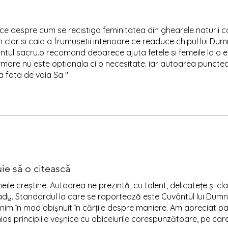
ice despre cum se recistiga feminitatea din ghearele naturii c
n clar si cald a frumusetii interioare ce readuce chipul lui Du
intul sacru.o recomand deoarece ajuta fetele si femeile la o
ormare nu este optionala ci o necesitate. iar autoarea punct
ila fata de voia Sa "
ie să o citească
ile creștine. Autoarea ne prezintă, cu talent, delicatețe și cla
ady. Standardul la care se raportează este Cuvântul lui Dumn
lnim în mod obișnuit în cărțile despre maniere. Am apreciat p
ios principiile veșnice cu obiceiurile corespunzătoare, pe care