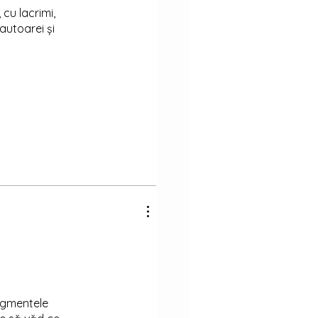
 cu lacrimi,
 autoarei și
ragmentele