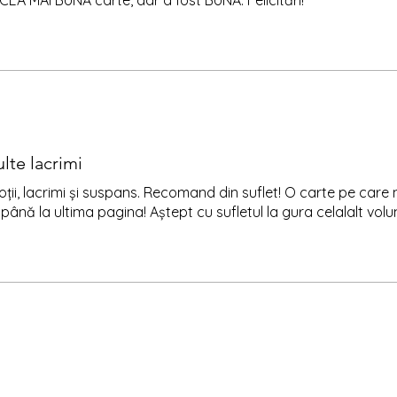
 CEA MAI BUNĂ carte, dar a fost BUNĂ. Felicitări!
lte lacrimi
ii, lacrimi și suspans. Recomand din suflet! O carte pe care
până la ultima pagina! Aștept cu sufletul la gura celalalt volu