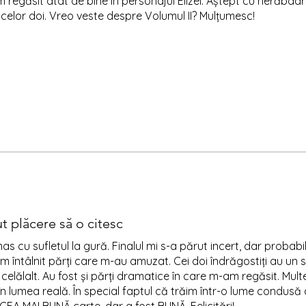
 regăsit atât de bine în personajul Elizei. Aștept cu nerăbda
elor doi. Vreo veste despre Volumul II? Mulțumesc!
t plăcere să o citesc
as cu sufletul la gură. Finalul mi s-a părut incert, dar probab
 întâlnit părți care m-au amuzat. Cei doi îndrăgostiți au un st
celălalt. Au fost și părți dramatice în care m-am regăsit. Mult
și în lumea reală. În special faptul că trăim într-o lume condusă 