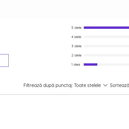
unească pentru totd
crunte să le năruie i
5 stele
4 stele
3 stele
2 stele
1 stea
Filtrează după punctaj:
Toate stelele
Sortează