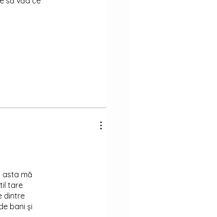
re să văd ce
il asta mă
il tare
e dintre
de bani și