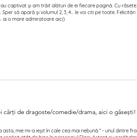
u captivat și am trăit alături de ei fiecare pagină. Cu râsete,
Sper să apară și volumul 2, 3, 4… le voi citi pe toate. Felicitări
s. ai o mare admiratoare aici)
ei cărți de dragoste/comedie/drama, aici o găsești!
a asta, mie mi-a ieșit în cale cea mai nebună.“ - unul dintre f