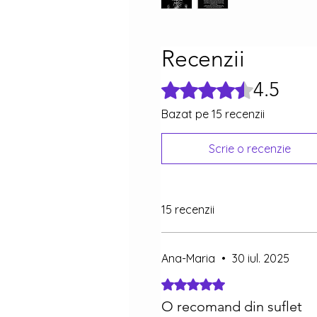
Recenzii
4.5
Evaluat(ă) cu 4,5 din 5 stele.
Bazat pe 15 recenzii
Scrie o recenzie
15 recenzii
Ana-Maria
•
30 iul. 2025
Evaluat(ă) cu 5 din 5 stele.
O recomand din suflet