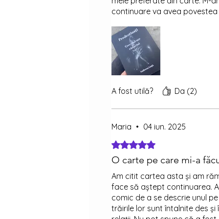
mele preferate din carte. M-am
continuare va avea povestea c
A fost utilă?
Da (2)
Maria
•
04 iun. 2025
Evaluat(ă) cu 5 din 5 stele.
O carte pe care mi-a făcu
Am citit cartea asta și am răm
face să aștept continuarea. Am
comic de a se descrie unul pe 
trăirile lor sunt întalnite des 