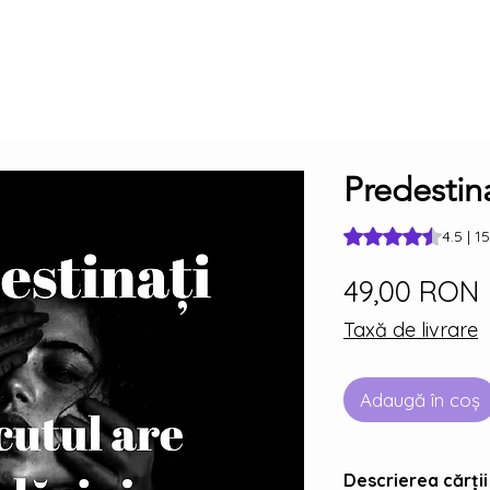
Predestina
Rating is 4.5 out o
4.5 | 1
49,00 RON
Taxă de livrare
Adaugă în coș
Descrierea cărții