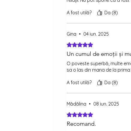
relații. Nu pot spune că a fost
A fost utilă?
Da (8)
Gina
•
04 iun. 2025
Evaluat(ă) cu 5 din 5 stele.
Un cumul de emoții și mu
O poveste superbă, multe emoț
sa o las din mana de la prima 
A fost utilă?
Da (8)
Mădălina
•
08 iun. 2025
Evaluat(ă) cu 5 din 5 stele.
Recomand.