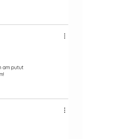
 n am putut
m!