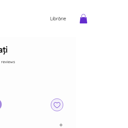
Librărie
ți
f five stars based on 15 reviews
5 reviews
Preț