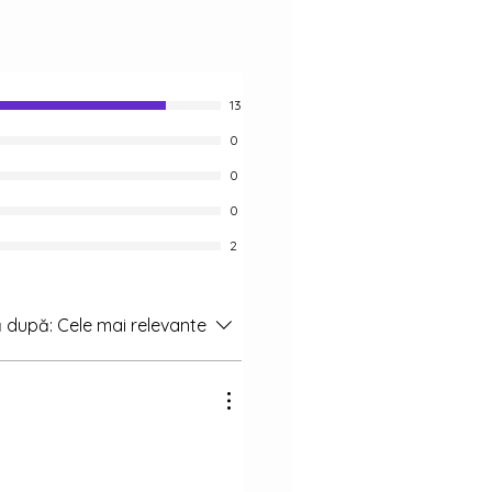
eauna? Sau vor lăsa încercările
ubirea?
13
0
0
0
2
 după:
Cele mai relevante