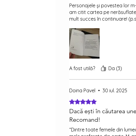
Personajele și povestea lor m-a
am citit cartea pe nerăsuflate. 
mult succes în continuare! (p.
A fost utilă?
Da (3)
Doina Pavel
•
30 iul. 2025
Evaluat(ă) cu 5 din 5 stele.
Dacă ești în căutarea un
Recomand!
“Dintre toate femeile din lume