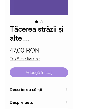
Tăcerea străzii și
alte....
Preț
47,00 RON
Taxă de livrare
Adaugă în coș
Descrierea cărții
Acum aproape opt ani am început
Despre autor
să public articole pe rețeaua
profesională LinkedIn, toate în limba