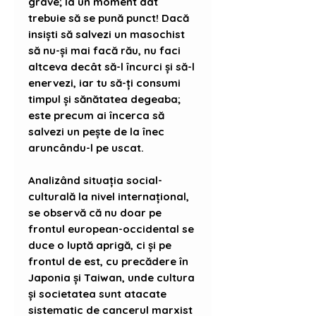
grave; la un moment dat
trebuie să se pună punct! Dacă
insiști să salvezi un masochist
să nu-și mai facă rău, nu faci
altceva decât să-l încurci și să-l
enervezi, iar tu să-ți consumi
timpul și sănătatea degeaba;
este precum ai încerca să
salvezi un pește de la înec
aruncându-l pe uscat.
Analizând situația social-
culturală la nivel internațional,
se observă că nu doar pe
frontul european-occidental se
duce o luptă aprigă, ci și pe
frontul de est, cu precădere în
Japonia și Taiwan, unde cultura
și societatea sunt atacate
sistematic de cancerul marxist