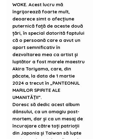
WOKE. Acest lucru mă
îngrijorează foarte mult,
deoarece simt o afecțiune
puternică față de aceste două
țări, în special datorită faptului
că o persoană care a avut un
aport semnificativ în
dezvoltarea mea ca artist și
luptător a fost marele maestru
Akira Toriyama, care, din
păcate, la data de 1 martie
2024 a trecut în „PANTEONUL
MARILOR SPIRITE ALE
UMANITĂȚII”.
Doresc să dedic acest album
dânsului, ca un omagiu post-
mortem, dar și ca un mesaj de
încurajare către toți patrioții
din Japonia și Taiwan să lupte