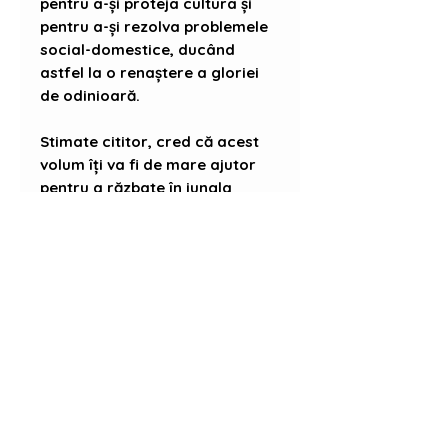
pentru a-și proteja cultura și
pentru a-și rezolva problemele
social-domestice, ducând
astfel la o renaștere a gloriei
de odinioară.
Stimate cititor, cred că acest
volum îți va fi de mare ajutor
pentru a răzbate în jungla
societății actuale, infestată cu
diverși paraziți și dăunători. Îmi
doresc ca acest volum să fie un
catalizator pentru o renaștere
a binelui internațional, o axă a
popoarelor iluminate și
suverane: București – Taipei –
Tokyo.
Cu sincere consideratii,