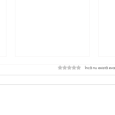
Evaluat(ă) cu 0 din 5 stele.
Încă nu există eva
Tot ce trebuie să știi despre
Cum s
de a
ISBN* atunci când tipărești în