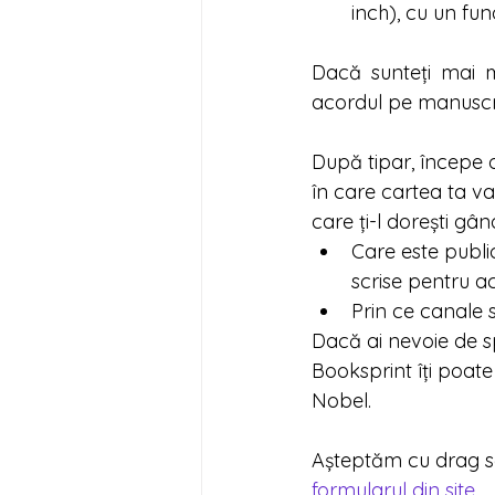
inch), cu un fun
Dacă sunteți mai mu
acordul pe manuscrisu
După tipar, începe 
în care cartea ta va
care ți-l dorești gân
Care este publi
scrise pentru ac
Prin ce canale 
Dacă ai nevoie de sp
Booksprint îți poate
Nobel. 
Așteptăm cu drag să
formularul din site.