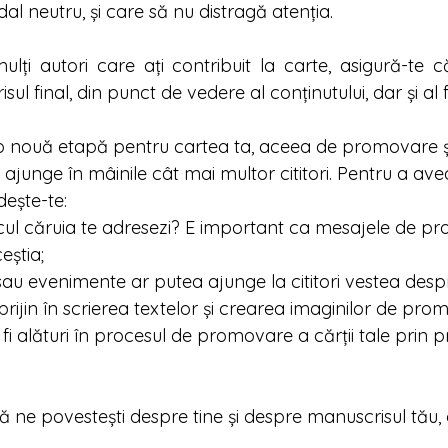
dal neutru, și care să nu distragă atenția.  
lți autori care ați contribuit la carte, asigură-te că
l final, din punct de vedere al conținutului, dar și al 
o nouă etapă pentru cartea ta, aceea de promovare ș
 ajunge în mâinile cât mai multor cititori. Pentru a av
dește-te: 
cul căruia te adresezi? E important ca mesajele de pr
eștia; 
sau evenimente ar putea ajunge la cititori vestea despr
rijin în scrierea textelor și crearea imaginilor de pro
 fi alături în procesul de promovare a cărții tale prin 
 ne povestești despre tine și despre manuscrisul tău