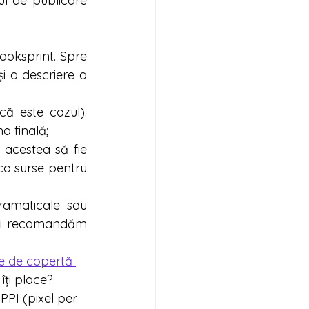
ul de publicare 
ooksprint. Spre 
i o descriere a 
ă este cazul). 
a finală;
 acestea să fie 
ca surse pentru 
ramaticale sau 
îți recomandăm 
e de copertă 
îți place?
PPI (pixel per 