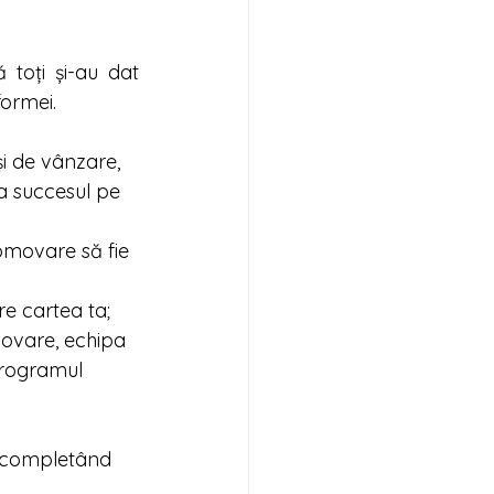
 toți și-au dat 
formei. 
i de vânzare, 
ea succesul pe 
omovare să fie 
e cartea ta;  
movare, echipa 
programul 
, completând 