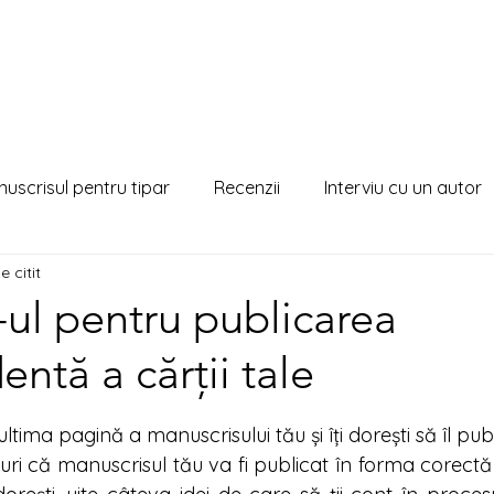
uscrisul pentru tipar
Recenzii
Interviu cu un autor
e citit
-ul pentru publicarea
ntă a cărții tale
din 5 stele.
ltima pagină a manuscrisului tău și îți dorești să îl public
uri că manuscrisul tău va fi publicat în forma corectă 