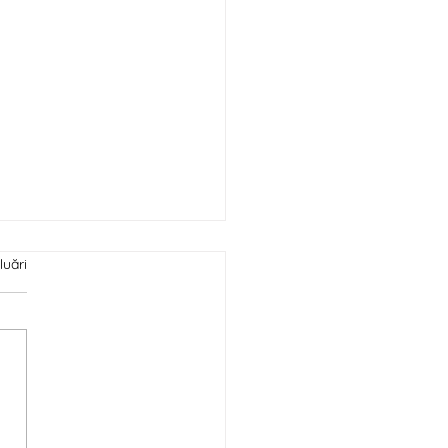
luări
ă te prezinți în calitate
utor