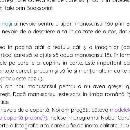
 dorești, uite câteva idei de care să ții cont în proces
i tale prin Booksprint:
rmații
 ai nevoie pentru a tipări manuscrisul tău prin B
evoie de o descriere a ta în calitate de autor, dar ș
ea în pagină atât a textului cât și a imaginilor (dac
rticol care să te ajute să aduci manuscrisul tău în form
nțele pe care le-ai cuprins în carte. Este important ca
entate corect, precum și să fie și menționate în carte 
i (dacă este cazul);
fică din nou manuscrisul pentru a nu avea greșeli g
greșit. Dacă manuscrisul este scris în limba română, 
tice; 
 nevoie de o copertă. Noi am pregătit c
âteva
modelel
o copertă proprie?)
, incluse
 în programul Nobel. Care 
tă o fotografie a ta care să fie de înaltă calitate, 300 