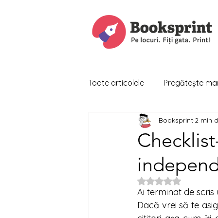
Toate articolele
Pregătește man
Booksprint
2 min d
Checklist
independe
Evaluat(ă) cu NaN 
Ai terminat de scris u
Dacă vrei să te asig