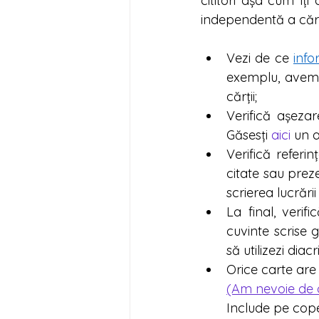
cititori așa cum îți
independentă a cărți
Vezi de ce 
info
exemplu, avem n
cărții;
Verifică așezar
Găsesți 
aici
 un a
Verifică referi
citate sau prez
scrierea lucrări
La final, veri
cuvinte scrise 
să utilizezi diacri
Orice carte are
(Am nevoie de 
Include pe coper