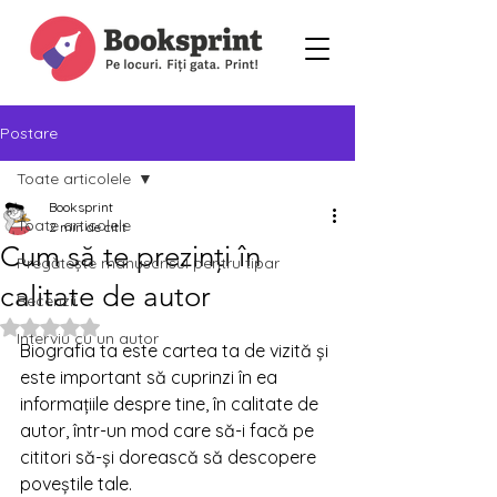
Postare
Toate articolele
Booksprint
Toate articolele
2 min de citit
Cum să te prezinți în
Pregătește manuscrisul pentru tipar
calitate de autor
Recenzii
Evaluat(ă) cu NaN din 5 stele.
Interviu cu un autor
Biografia ta este cartea ta de vizită și 
este important să cuprinzi în ea 
informațiile despre tine, în calitate de 
autor, într-un mod care să-i facă pe 
cititori să-și dorească să descopere 
poveștile tale. 