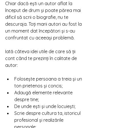
Chiar dacă ești un autor aflat la 
început de drum și poate părea mai 
dificil să scrii o biografie, nu te 
descuraja. Toți marii autori au fost la 
un moment dat începători și s-au 
confruntat cu aceeași problemă.
Iată câteva idei utile de care să ții 
cont când te prezinți în calitate de 
autor: 
Folosește persoana a treia și un 
ton prietenos și concis; 
Adaugă elemente relevante 
despre tine; 
De unde ești și unde locuiești;  
Scrie despre cultura ta, istoricul 
profesional și realizările 
personale;